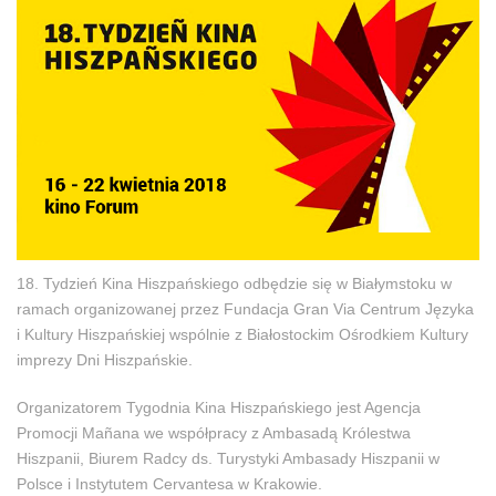
18. Tydzień Kina Hiszpańskiego odbędzie się w Białymstoku w
ramach organizowanej przez Fundacja Gran Via Centrum Języka
i Kultury Hiszpańskiej wspólnie z Białostockim Ośrodkiem Kultury
imprezy Dni Hiszpańskie.
Organizatorem Tygodnia Kina Hiszpańskiego jest Agencja
Promocji Mañana we współpracy z Ambasadą Królestwa
Hiszpanii, Biurem Radcy ds. Turystyki Ambasady Hiszpanii w
Polsce i Instytutem Cervantesa w Krakowie.