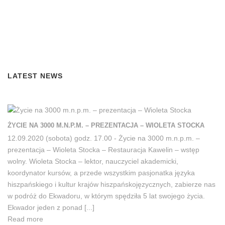
LATEST NEWS
ŻYCIE NA 3000 M.N.P.M. – PREZENTACJA – WIOLETA STOCKA
WARSZTATY JĘZYKOWE DLA DOROSŁYCH (ZAAWANSOWANI) –
12.09.2020 (sobota) godz. 17.00 - Życie na 3000 m.n.p.m. –
ERNESTO PUERTAS, INSTYTUT CERVANTESA
prezentacja – Wioleta Stocka – Restauracja Kawelin – wstęp
12.09.2020 (sobota) godz. 12.00 - Warsztaty językowe dla
wolny. Wioleta Stocka – lektor, nauczyciel akademicki,
dorosłych (zaawansowani) – Ernesto Puertas, Instytut Cervantesa
koordynator kursów, a przede wszystkim pasjonatka języka
– wstęp wolny. Ernesto Puertas - Rodowity Hiszpan, mieszkający
hiszpańskiego i kultur krajów hiszpańskojęzycznych, zabierze nas
od wielu lat w Polsce. Profesor Instytutu Cervantesa i koordynator
w podróż do Ekwadoru, w którym spędziła 5 lat swojego życia.
ds. egzaminów DELE w Warszawie, autor wielu książek, publikacji
Ekwador jeden z ponad [...]
i wspaniałych materiałów do nauki języka hiszpańskiego,
Read more