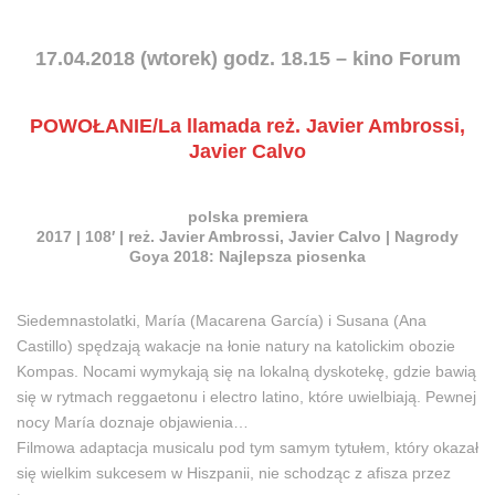
17.04.2018 (wtorek) godz. 18.15 – kino Forum
POWOŁANIE/La llamada reż. Javier Ambrossi,
Javier Calvo
polska premiera
2017 | 108′ | reż. Javier Ambrossi, Javier Calvo | Nagrody
Goya 2018: Najlepsza piosenka
Siedemnastolatki, María (Macarena García) i Susana (Ana
Castillo) spędzają wakacje na łonie natury na katolickim obozie
Kompas. Nocami wymykają się na lokalną dyskotekę, gdzie bawią
się w rytmach reggaetonu i electro latino, które uwielbiają. Pewnej
nocy María doznaje objawienia…
Filmowa adaptacja musicalu pod tym samym tytułem, który okazał
się wielkim sukcesem w Hiszpanii, nie schodząc z afisza przez