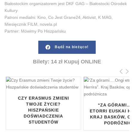
Białostockim organizatorem jest DKF GAG – Białostocki Ośrodek
Kultury
Patroni medialni: Kino, Co Jest Grane24, Aktivist, K MAG,
Miesięcznik FILM, novela.pl
Partner: Mówimy Po Hiszpańsku
Bądź na bieżąco!
Bilety: 14 zł Kupuj ONLINE
CZY ERASMUS ZMIENI
TWOJE ŻYCIE?
“ZA GÓRAMI….
HISZPAŃSKIE
ETORRI EUSKAI HE
DOŚWIADCZENIA
KRAJ BASKÓW, O
STUDENTÓW
PODRÓŻNIC