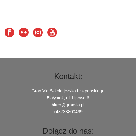
przyjaciel Gran Via. Nie ma [...]
Read more
Kontakt:
Gran Via Szkoła języka hiszpańskiego
Białystok, ul. Lipowa 6
biuro@granvia.pl
+48733800499
Dołącz do nas: