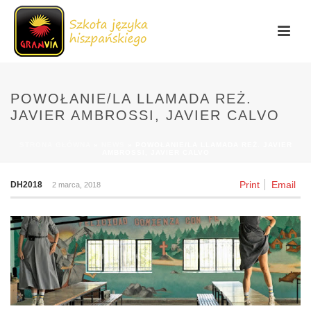
POWOŁANIE/LA LLAMADA REŻ.
JAVIER AMBROSSI, JAVIER CALVO
STRONA GŁÓWNA
»
NEWS
»
POWOŁANIE/LA LLAMADA REŻ. JAVIER
AMBROSSI, JAVIER CALVO
Print
Email
DH2018
2 marca, 2018