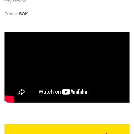
trzy sezony.
Źródło:
BOK