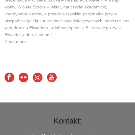
prezentacja – Wioleta Stocka – Restauracja Kawelin – wstęp
wolny. Wioleta Stocka – lektor, nauczyciel akademicki,
koordynator kursów, a przede wszystkim pasjonatka języka
hiszpańskiego i kultur krajów hiszpańskojęzycznych, zabierze nas
w podróż do Ekwadoru, w którym spędziła 5 lat swojego życia.
Ekwador jeden z ponad [...]
Read more
Kontakt: