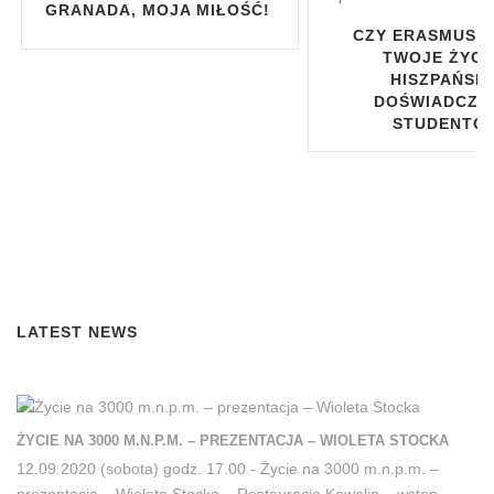
A MIŁOŚĆ!
CZY ERASMUS ZMIENI
TWOJE ŻYCIE?
“Z
HISZPAŃSKIE
ETORR
DOŚWIADCZENIA
KRAJ 
STUDENTÓW
LATEST NEWS
ŻYCIE NA 3000 M.N.P.M. – PREZENTACJA – WIOLETA STOCKA
12.09.2020 (sobota) godz. 17.00 - Życie na 3000 m.n.p.m. –