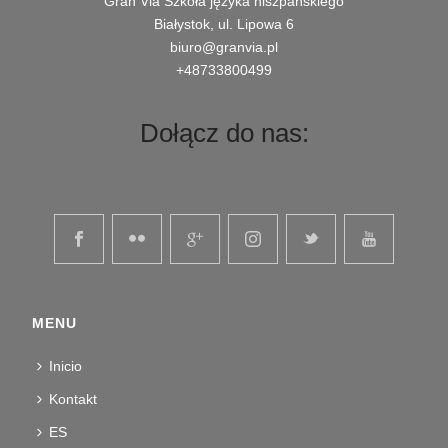
Gran Via Szkoła języka hiszpańskiego
Białystok, ul. Lipowa 6
biuro@granvia.pl
+48733800499
Dołącz do nas:
MENU
Inicio
Kontakt
ES