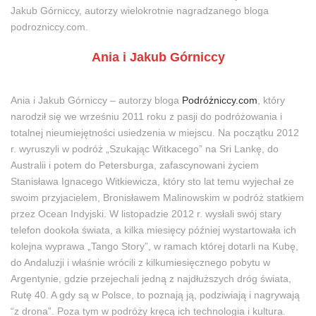
Jakub Górniccy, autorzy wielokrotnie nagradzanego bloga
podrozniccy.com.
Ania i Jakub Górniccy
Ania i Jakub Górniccy – autorzy bloga
Podróżniccy.com
, który
narodził się we wrześniu 2011 roku z pasji do podróżowania i
totalnej nieumiejętności usiedzenia w miejscu. Na początku 2012
r. wyruszyli w podróż „Szukając Witkacego” na Sri Lankę, do
Australii i potem do Petersburga, zafascynowani życiem
Stanisława Ignacego Witkiewicza, który sto lat temu wyjechał ze
swoim przyjacielem, Bronisławem Malinowskim w podróż statkiem
przez Ocean Indyjski. W listopadzie 2012 r. wysłali swój stary
telefon dookoła świata, a kilka miesięcy później wystartowała ich
kolejna wyprawa „Tango Story”, w ramach której dotarli na Kubę,
do Andaluzji i właśnie wrócili z kilkumiesięcznego pobytu w
Argentynie, gdzie przejechali jedną z najdłuższych dróg świata,
Rutę 40. A gdy są w Polsce, to poznają ją, podziwiają i nagrywają
“z drona”. Poza tym w podróży kręcą ich technologia i kultura.