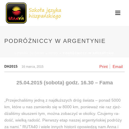
PODRÓŻNICCY W ARGENTYNIE
STRONA GŁÓWNA
»
NEWS
»
PODRÓŻNICCY W ARGENTYNIE
Print
Email
DH2015
16 marca, 2015
25.04.2015 (sobota) godz. 16.30 – Fama
„Prze­je­cha­li­śmy jed­ną z naj­dłuż­szych dróg świa­ta – po­nad 5000
km, któ­re u nas za­mie­ni­ło się w 8000 km, po­nie­waż nie raz zjeż­
dża­li­śmy sku­sze­ni tym, moż­na zo­ba­czyć w oko­li­cy. Czu­je­my ra­
dość, wiel­ką ra­dość. Pierw­szy etap na­szej ar­gen­tyń­skiej po­dró­ży
za na­mi.” RUTA40 i wiele innych historii opowiedzą nam Anna i