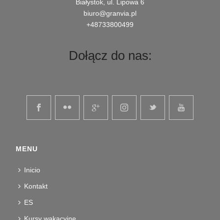
Białystok, ul. Lipowa 6
biuro@granvia.pl
+48733800499
Dołącz do nas:
MENU
Inicio
Kontakt
ES
Kursy wakacyjne