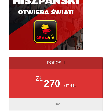
DOROŚLI
ZŁ
270
/ mies.
10 rat