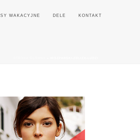
RSY WAKACYJNE
DELE
KONTAKT
STRONA GŁÓWNA
»
HISZPANSKI-ZBLIZA-LUDZI