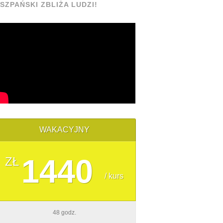
ISZPAŃSKI ZBLIŻA LUDZI!
WAKACYJNY
1440
ZŁ
/ kurs
48 godz.