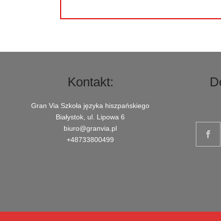
Kontakt:
D
Gran Via Szkoła języka hiszpańskiego
Białystok, ul. Lipowa 6
biuro@granvia.pl
+48733800499